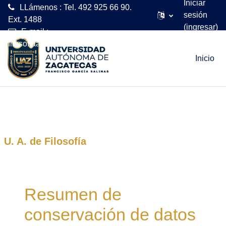
Iniciar
LLámenos : Tel. 492 925 66 90.
sesión
Ext. 1488
(ingresar)
E-mail :
Saltar al contenido principal
filosofiaadistancia@uaz.edu.mx
Inicio
U. A. de Filosofía
Resumen de
conservación de datos